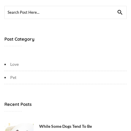
:
Search
5
for:
8
:
5
Post Category
3
+
0
0
Love
:
0
Pet
0
L
o
v
Recent Posts
e
,
P
While Some Dogs Tend To Be
e