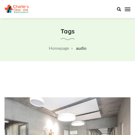
Charlie’s
Clinic
Tags
Vet
Homepage
audio
J
u
n
e
2